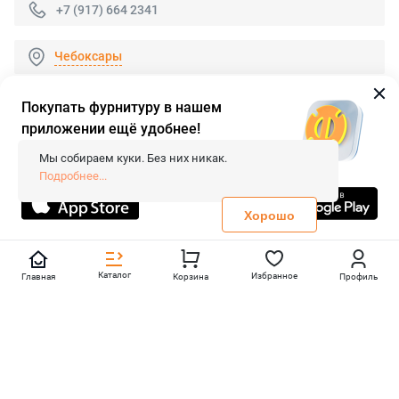
+7 (917) 664 2341
Чебоксары
Покупать фурнитуру в нашем
приложении ещё удобнее!
© 2026 «FieraShop.ru»
Сопровождение сайта
- Вебформат.
Мы собираем куки. Без них никак.
Все права защищены.
Подробнее...
Не является публичной офертой
Политика конфиденциальности
Хорошо
Каталог
Избранное
Главная
Корзина
Профиль