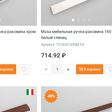
учка-раковина хром
Musa мебельная ручка-раковина 160
белый глянец
Артикул: 15185Z1600M.F4
714.92 ₽
–
+
 корзину
В корзину
-60%