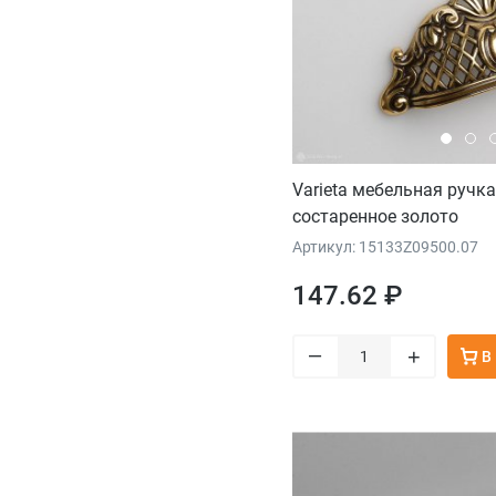
Varieta мебельная ручк
состаренное золото
Артикул: 15133Z09500.07
147.62 ₽
–
+
В