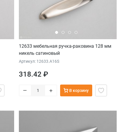
а
12633 мебельная ручка-раковина 128 мм
никель сатиновый
Артикул: 12633.A16S
318.42 ₽
–
+
В корзину