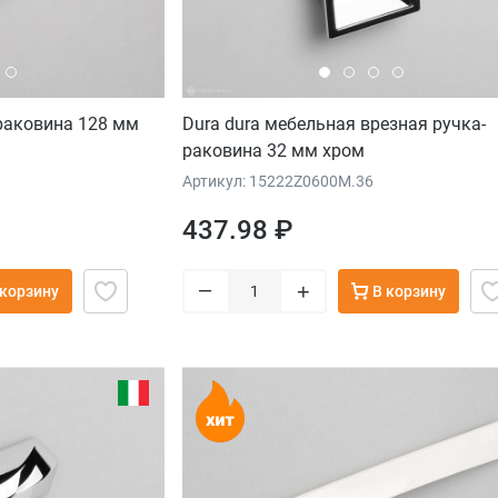
раковина 128 мм
Dura dura мебельная врезная ручка-
раковина 32 мм хром
Артикул: 15222Z0600M.36
437.98 ₽
–
+
 корзину
В корзину