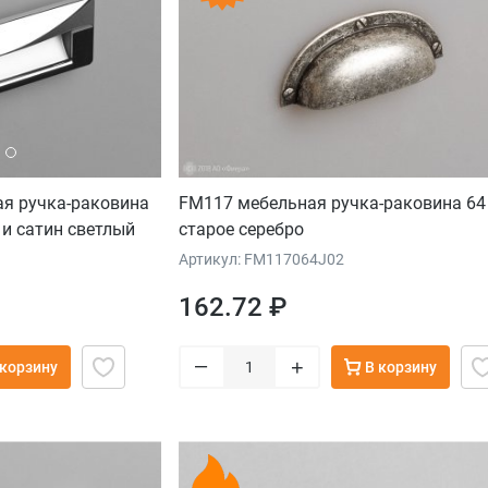
ая ручка-раковина
FM117 мебельная ручка-раковина 6
и сатин светлый
старое серебро
Артикул: FM117064J02
162.72 ₽
–
+
 корзину
В корзину