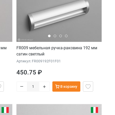
4 мм
FR009 мебельная ручка-раковина 192 мм
сатин светлый
Артикул: FR009192F01F01
450.75 ₽
–
+
В корзину