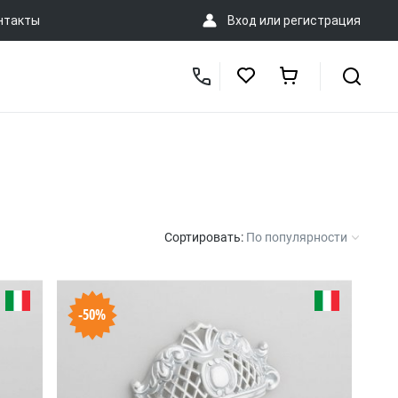
нтакты
Вход
или
регистрация
Сортировать:
По популярности
-50%