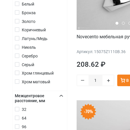
Белый
+
Бронза
Золото
Коричневый
Novecento мебельная р
Латунь/Медь
Никель
Артикул: 15075Z1110B.36
Серебро
208.62 ₽
Серый
Хром глянцевый
–
+
В
Хром матовый
Межцентровое
расстояние, мм
+
32
-70%
64
96