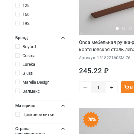
128
160
192
Бренд
Onda мебельная ручка-
Boyard
+
кортеновская сталь лев
Cosma
Артикул: 15182Z160SM.76
Eureka
245.22 ₽
Giusti
Marella Design
–
+
В
Валмакс
Материал
Цинковое литье
+
-70%
Страна-
производитель