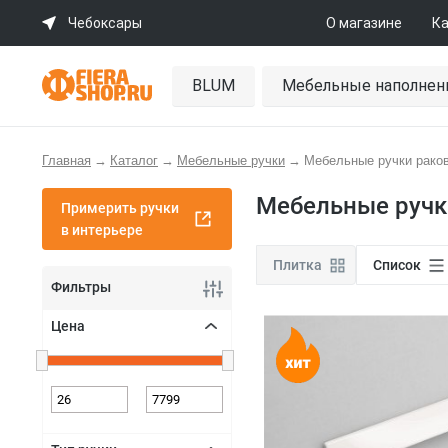
Чебоксары
О магазине
Ка
BLUM
Мебельные наполнен
Главная
→
Каталог
→
Мебельные ручки
→
Мебельные ручки рако
Мебельные ручк
Примерить ручки
в интерьере
Плитка
Список
Фильтры
Цена
+