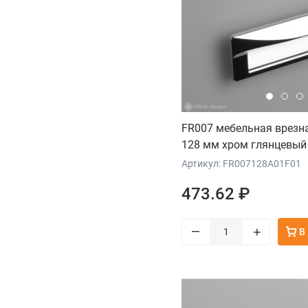
FR007 мебельная врезн
128 мм хром глянцевый 
Артикул: FR007128A01F01
473.62 ₽
–
+
В