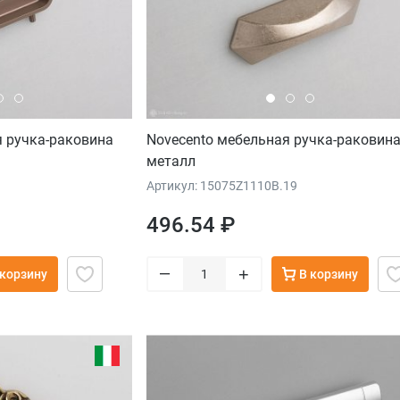
я ручка-раковина
Novecento мебельная ручка-раковин
металл
Артикул: 15075Z1110B.19
496.54 ₽
–
+
 корзину
В корзину