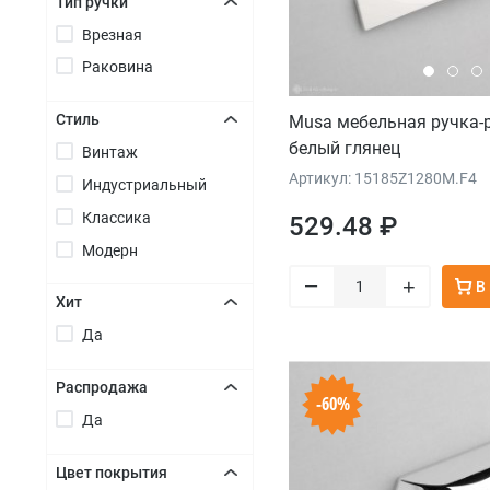
Тип ручки
Врезная
+
Раковина
Стиль
Musa мебельная ручка-
белый глянец
Винтаж
+
Артикул: 15185Z1280M.F4
Индустриальный
Классика
529.48 ₽
Модерн
–
+
В
Хит
Да
+
Распродажа
-60%
Да
+
Цвет покрытия