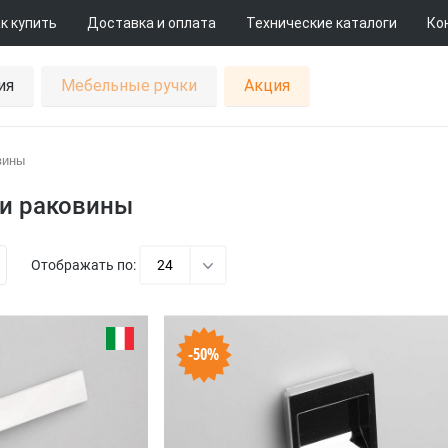
к купить
Доставка и оплата
Технические каталоги
Ко
ия
Мебельные ручки
Акция
вины
и раковины
Отображать по:
24
-50%