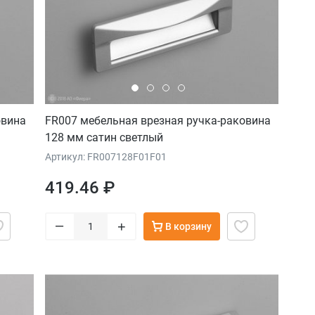
овина
FR007 мебельная врезная ручка-раковина
128 мм сатин светлый
Артикул: FR007128F01F01
419.46 ₽
–
+
В корзину