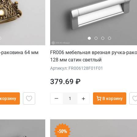
а-раковина 64 мм
FR006 мебельная врезная ручка-рак
128 мм сатин светлый
Артикул: FR006128F01F01
379.69 ₽
–
+
 корзину
В корзину
-50%