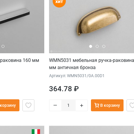
-раковина 160 мм
WMN5031 мебельная ручка-раковина
мм античная бронза
Артикул: WMN5031/0A.00D1
364.78 ₽
–
+
 корзину
В корзину