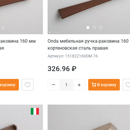
раковина 160 мм
Onda мебельная ручка-раковина 160
ая
кортеновская сталь правая
Артикул: 15182Z160DM.76
326.96 ₽
–
+
 корзину
В корзину