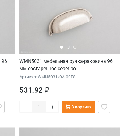
 96
WMN5031 мебельная ручка-раковина 96
мм состаренное серебро
Артикул: WMN5031/0A.00E8
531.92 ₽
–
+
В корзину