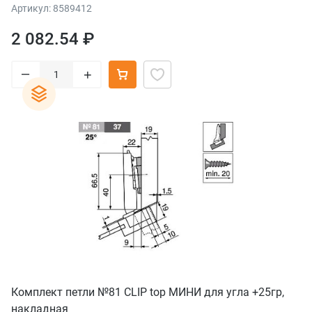
левая/правая
Артикул: 8589412
2 082.54 ₽
–
+
Комплект петли №81 CLIP top МИНИ для угла +25гр,
накладная