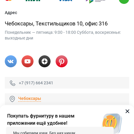
Адрес
Чебоксары, Текстильщиков 10, офис 316
Понедельник — пятница: 9:00 - 18:00 Суббота, воскресенье:
выходные дни
+7 (917) 664 2341
Чебоксары
Покупать фурнитуру в нашем
приложении ещё удобнее!
© 2026 «FieraShop.ru»
Сопровождение сайта
- Вебформат.
Мы собираем куки. Без них никак.