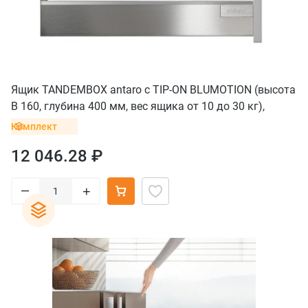
Ящик TANDEMBOX antaro с TIP-ON BLUMOTION (высота
B 160, глубина 400 мм, вес ящика от 10 до 30 кг),
крепление саморезы, нержавеющая сталь
Комплект
12 046.28 ₽
–
+