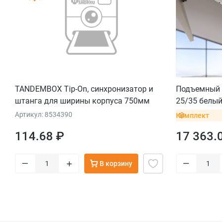
TANDEMBOX Tip-On, синхронизатор и
Подъемный 
штанга для ширины корпуса 750мм
25/35 белы
планками
Артикул: 8534390
Комплект
114.68 ₽
17 363.
–
–
+
В корзину