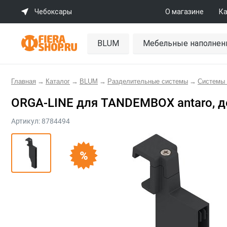
Чебоксары
О магазине
Ка
BLUM
Мебельные наполнен
Главная
→
Каталог
→
BLUM
→
Разделительные системы
→
Системы
ORGA-LINE для TANDEMBOX antaro, д
Артикул:
8784494