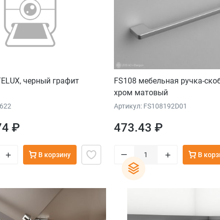
ELUX, черный графит
FS108 мебельная ручка-ско
хром матовый
0622
Артикул: FS108192D01
74 ₽
473.43 ₽
–
+
+
В корзину
В корз