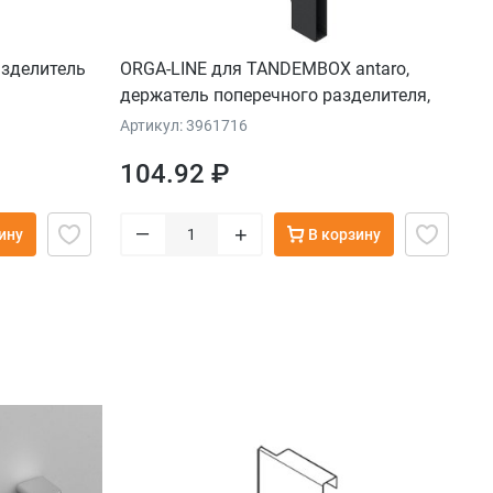
зделитель
ORGA-LINE для TANDEMBOX antaro,
держатель поперечного разделителя,
высота D, черн.
Артикул: 3961716
104.92 ₽
–
+
ину
В корзину