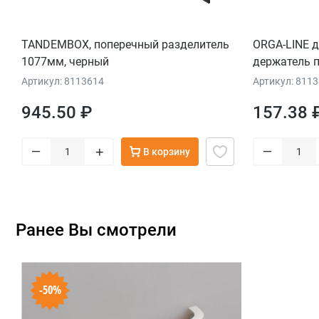
TANDEMBOX, поперечный разделитель
ORGA-LINE д
1077мм, черный
держатель п
черный
Артикул: 8113614
Артикул: 811
945.50 ₽
157.38 
–
–
+
В корзину
Ранее Вы смотрели
-50%