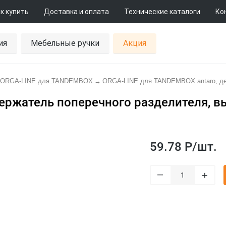
к купить
Доставка и оплата
Технические каталоги
Ко
ия
Мебельные ручки
Акция
 ORGA-LINE для TANDEMBOX
→
ORGA-LINE для TANDEMBOX antaro, дер
ержатель поперечного разделителя, вы
59.78 Р/
шт.
–
+