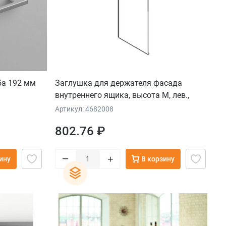
ба 192 мм
Заглушка для держателя фасада
внутреннего ящика, высота М, лев.,
сталь, серый орион
Артикул: 4682008
802.76 ₽
–
+
ину
В корзину