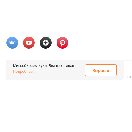
Мы собираем куки. Без них никак.
Хорошо
© 2026 «FieraShop.ru»
Подробнее...
Сопровождение сайта
- Вебформат.
Все права защищены.
Не являет