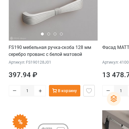
FS190 мебельная ручка-скоба 128 мм
Фасад MATT
серебро прованс с белой матовой
патиной
Артикул: FS190128J01
Артикул: 410
397.94 ₽
13 478.
–
–
+
В корзину