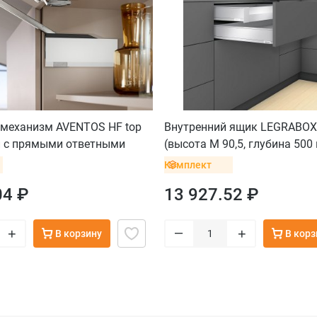
механизм AVENTOS HF top
Внутренний ящик LEGRABOX
й с прямыми ответными
(высота M 90,5, глубина 500
вставку, серый орион
Комплект
04 ₽
13 927.52 ₽
–
+
+
В корзину
В корз