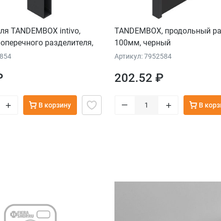
ля TANDEMBOX intivo,
TANDEMBOX, продольный ра
оперечного разделителя,
100мм, черный
3854
Артикул: 7952584
₽
202.52 ₽
–
+
+
В корзину
В корз