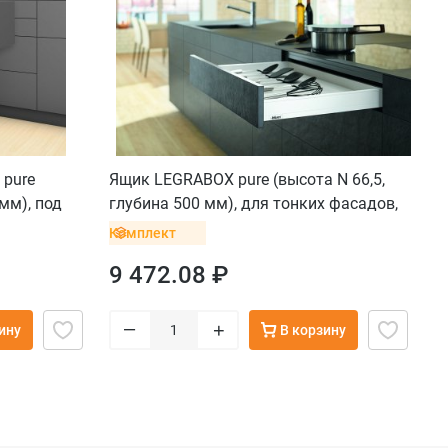
 pure
Ящик LEGRABOX pure (высота N 66,5,
 мм), под
глубина 500 мм), для тонких фасадов,
белый шелк
Комплект
9 472.08 ₽
–
+
ину
В корзину