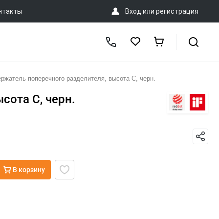
нтакты
Вход
или
регистрация
жатель поперечного разделителя, высота C, черн.
сота C, черн.
В корзину