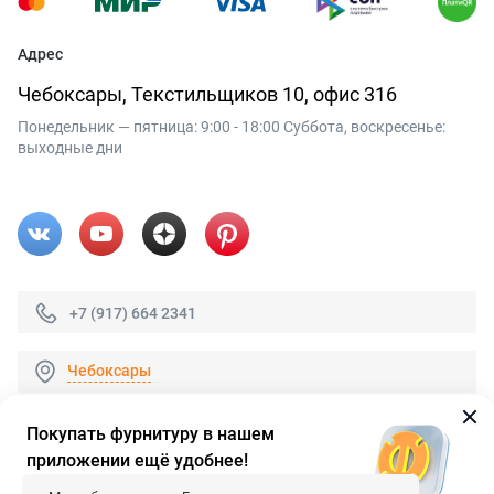
Адрес
Чебоксары, Текстильщиков 10, офис 316
Понедельник — пятница: 9:00 - 18:00 Суббота, воскресенье:
выходные дни
+7 (917) 664 2341
Чебоксары
Покупать фурнитуру в нашем
приложении ещё удобнее!
© 2026 «FieraShop.ru»
Сопровождение сайта
- Вебформат.