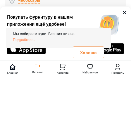
Чебоксары
Покупать фурнитуру в нашем
приложении ещё удобнее!
© 2026 «FieraShop.ru»
Сопровождение сайта
- Вебформат.
Мы собираем куки. Без них никак.
Все права защищены.
Подробнее...
Не является публичной офертой
Политика конфиденциальности
Хорошо
Каталог
Избранное
Главная
Корзина
Профиль