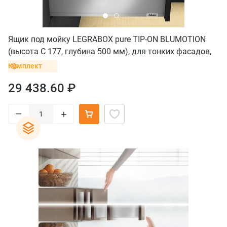
Ящик под мойку LEGRABOX pure TIP-ON BLUMOTION
(высота C 177, глубина 500 мм), для тонких фасадов,
серый орион
Комплект
29 438.60 ₽
–
+