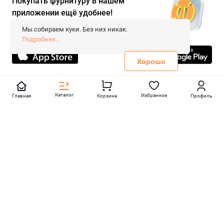
Покупать фурнитуру в нашем
приложении ещё удобнее!
© 2026 «FieraShop.ru»
Сопровождение сайта
- Вебформат.
Мы собираем куки. Без них никак.
Все права защищены.
Подробнее...
Не является публичной офертой
Политика конфиденциальности
Хорошо
Каталог
Избранное
Главная
Корзина
Профиль