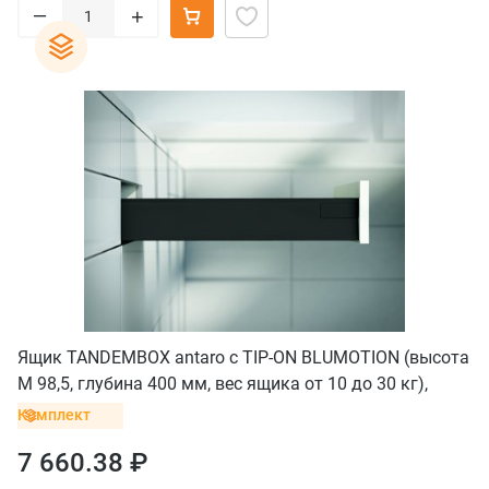
–
+
Ящик TANDEMBOX antaro с TIP-ON BLUMOTION (высота
М 98,5, глубина 400 мм, вес ящика от 10 до 30 кг),
крепление под саморезы, черный
Комплект
7 660.38 ₽