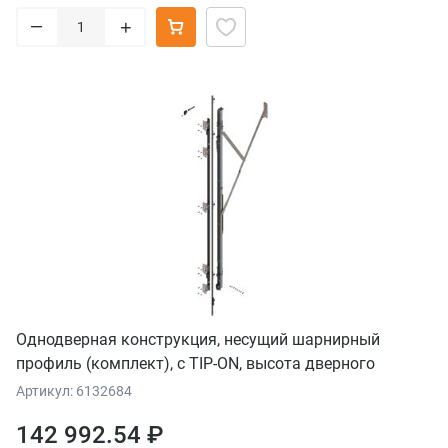
–
+
Однодверная конструкция, несущий шарнирный
профиль (комплект), с TIP-ON, высота дверного
модуля 1807–1956 мм, прав.
Артикул: 6132684
142 992.54 ₽