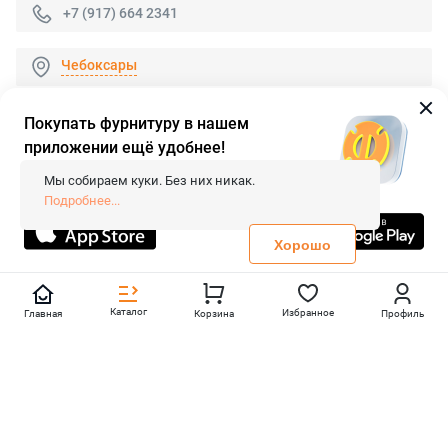
+7 (917) 664 2341
Чебоксары
Покупать фурнитуру в нашем
приложении ещё удобнее!
© 2026 «FieraShop.ru»
Сопровождение сайта
- Вебформат.
Мы собираем куки. Без них никак.
Все права защищены.
Подробнее...
Не является публичной офертой
Политика конфиденциальности
Хорошо
Каталог
Избранное
Главная
Корзина
Профиль