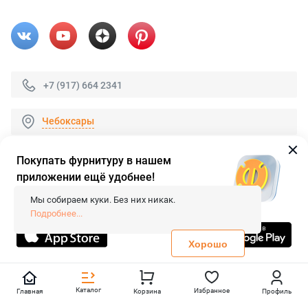
+7 (917) 664 2341
Чебоксары
Покупать фурнитуру в нашем
приложении ещё удобнее!
© 2026 «FieraShop.ru»
Сопровождение сайта
- Вебформат.
Мы собираем куки. Без них никак.
Все права защищены.
Подробнее...
Не является публичной офертой
Политика конфиденциальности
Хорошо
Каталог
Избранное
Главная
Корзина
Профиль