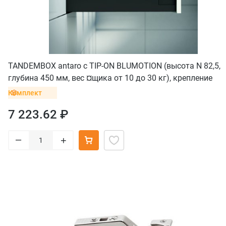
TANDEMBOX antaro с TIP-ON BLUMOTION (высота N 82,5,
глубина 450 мм, вес ¤щика от 10 до 30 кг), крепление
INSERTA, черный
Комплект
7 223.62 ₽
–
+