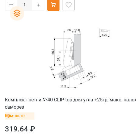
–
+
Комплект петли №40 CLIP top для угла +25гр, макс. нало
саморез
Комплект
319.64 ₽