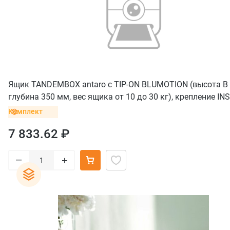
Ящик TANDEMBOX antaro с TIP-ON BLUMOTION (высота B 
глубина 350 мм, вес ящика от 10 до 30 кг), крепление IN
черный
Комплект
7 833.62 ₽
–
+