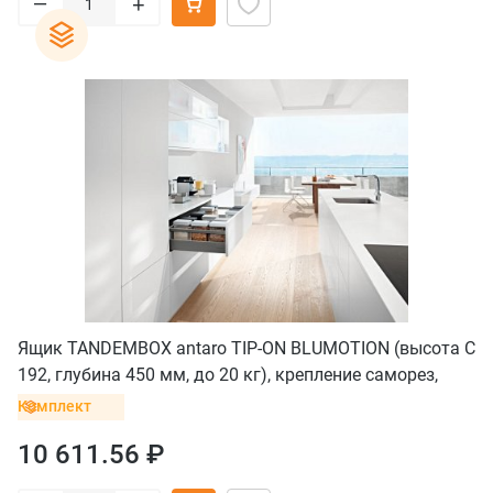
–
+
Ящик TANDEMBOX antaro TIP-ON BLUMOTION (высота C
192, глубина 450 мм, до 20 кг), крепление саморез,
серый орион
Комплект
10 611.56 ₽