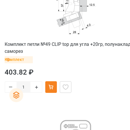
Комплект петли №49 CLIP top для угла +20гр, полунакла
саморез
Комплект
403.82 ₽
–
+