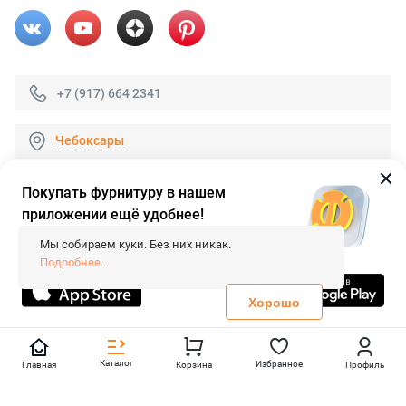
+7 (917) 664 2341
Чебоксары
Покупать фурнитуру в нашем
приложении ещё удобнее!
© 2026 «FieraShop.ru»
Сопровождение сайта
- Вебформат.
Мы собираем куки. Без них никак.
Все права защищены.
Подробнее...
Не является публичной офертой
Политика конфиденциальности
Хорошо
Каталог
Избранное
Главная
Корзина
Профиль