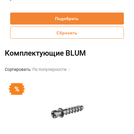
30
поворотный, HKi
INSERTA
+
50
складной, HF
Саморез
65
Подобрать
Сбросить
Комплектующие BLUM
Сортировать:
По популярности