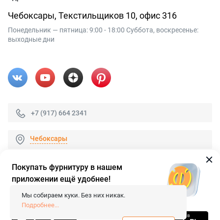
Чебоксары, Текстильщиков 10, офис 316
Понедельник — пятница: 9:00 - 18:00 Суббота, воскресенье:
выходные дни
+7 (917) 664 2341
Чебоксары
Покупать фурнитуру в нашем
приложении ещё удобнее!
© 2026 «FieraShop.ru»
Сопровождение сайта
- Вебформат.
Мы собираем куки. Без них никак.
Все права защищены.
Подробнее...
Не является публичной офертой