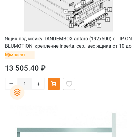
Ящик под мойку TANDEMBOX antaro (192х500) с TIP-ON
BLUMOTION, крепление inserta, сер., вес ящика от 10 до
30 кг
Комплект
13 505.40 ₽
–
+